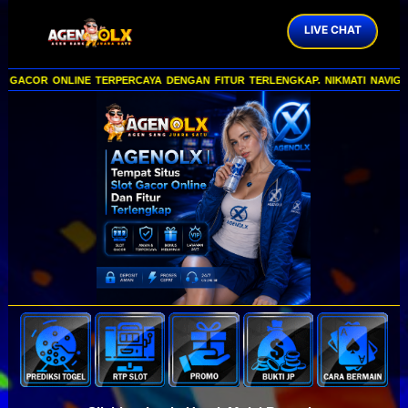
LIVE CHAT
COR ONLINE TERPERCAYA DENGAN FITUR TERLENGKAP. NIKMATI NAVIGASI 